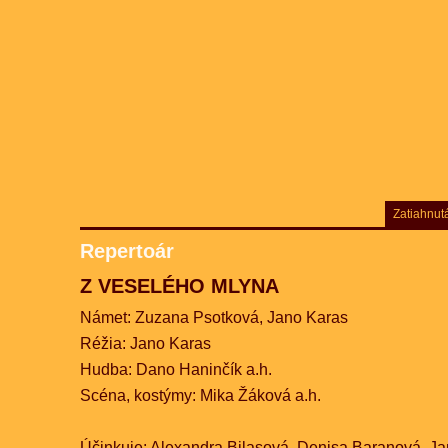
Zatiahnut
Repertoár
Z VESELÉHO MLYNA
Námet: Zuzana Psotková, Jano Karas
Réžia: Jano Karas
Hudba: Dano Haninčík a.h.
Scéna, kostýmy: Mika Žáková a.h.
Účinkuje: Alexandra Bilasová, Denisa Baranová, J