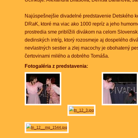
Najúspešnejšie divadelné predstavenie Detského 
DRaK, ktoré ma viac ako 1000 repríz a jeho humorn
prostredia sme priblížili divákom na celom Slovensku
dedinských intríg, ktorý rozosmeje aj dospelého div
nevlastných sestier a zlej macochy je obohatený pe
čertovinami milého a dobrého Tomáša.
Fotogaléria z predstavenia: