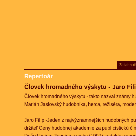
Zatiahnut
Repertoár
Človek hromadného výskytu - Jaro Fil
Človek hromadného výskytu - takto nazval známy hu
Marián Jaslovský hudobníka, herca, režiséra, moderá
Jaro Filip -
Jeden z najvýznamnejších hudobných pub
držiteľ Ceny hudobnej akadémie za publicistickú čin
Dežo Ursiny: Pevniny a vrchy (1997), redaktor ren