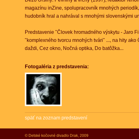
magazínu inZine, spolupracovník mnohých periodík, 
hudobník hral a nahrával s mnohými slovenskými u
Predstavenie "Človek hromadného výskytu - Jaro Fi
"komplexného tvorcu mnohých tvári" ..., na hity ako
daždi, Cez okno, Nočná optika, Do batôžka...
Fotogaléria z predstavenia:
späť na zoznam predstavení
© Detské kočovné divadlo Drak, 2009