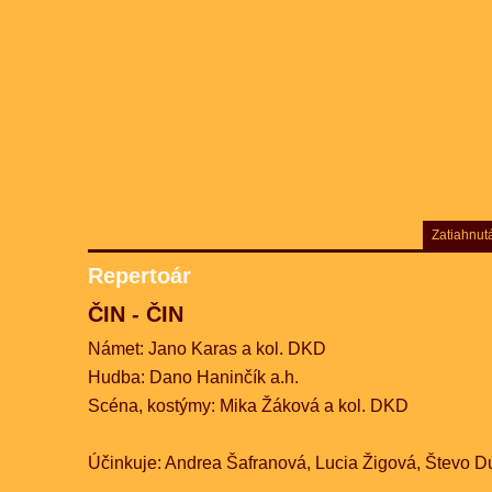
Zatiahnut
Repertoár
ČIN - ČIN
Námet: Jano Karas a kol. DKD
Hudba: Dano Haninčík a.h.
Scéna, kostýmy: Mika Žáková a kol. DKD
Účinkuje: Andrea Šafranová, Lucia Žigová, Števo D